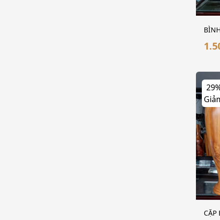
BÌNH
1.5
29
Giả
CẶP 