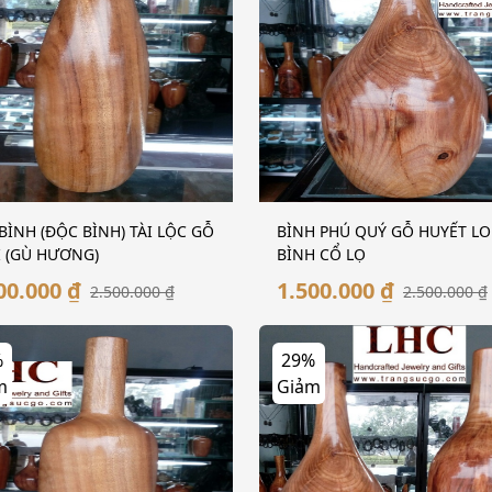
BÌNH (ĐỘC BÌNH) TÀI LỘC GỖ
BÌNH PHÚ QUÝ GỖ HUYẾT LO
Ị (GÙ HƯƠNG)
BÌNH CỔ LỌ
00.000 ₫
1.500.000 ₫
2.500.000 ₫
2.500.000 ₫
%
29%
m
Giảm