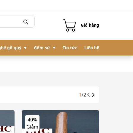
Giỏ hàng
hệ gỗ quý
Gốm sứ
Tin tức
Liên hệ
1
/
2
40%
Giảm