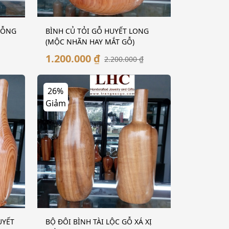
GỖNG
BÌNH CỦ TỎI GỖ HUYẾT LONG
(MỘC NHÃN HAY MẮT GỖ)
1.200.000 ₫
2.200.000 ₫
26%
Giảm
UYẾT
BỘ ĐÔI BÌNH TÀI LỘC GỖ XÁ XỊ