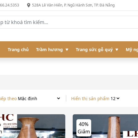
966.24.5353
528A Lê Văn Hiến, P. Ngũ Hành Sơn, TP. Đà Nẵng
Trang chủ
Trầm hương
Trang sức gỗ quý
Mỹ ng
xếp theo
Hiển thị sản phẩm
%
40%
m
Giảm