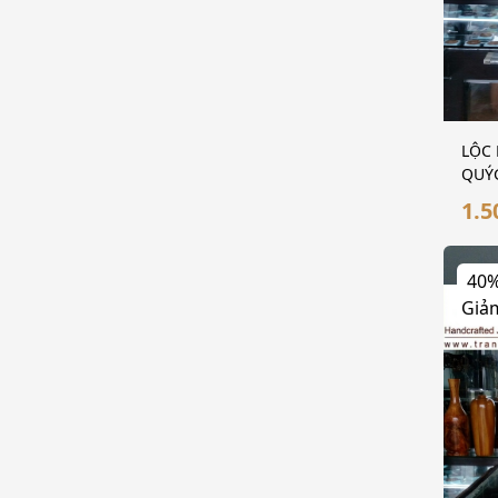
LỘC 
QUÝG
1.5
40
Giả