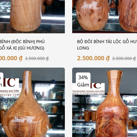
BÌNH (ĐỘC BÌNH) PHÚ
BỘ ĐÔI BÌNH TÀI LỘC GỖ HU
Ỗ XÁ XỊ (GÙ HƯƠNG)
LONG
00.000 ₫
2.500.000 ₫
2.500.000 ₫
3.500.000 ₫
%
34%
m
Giảm