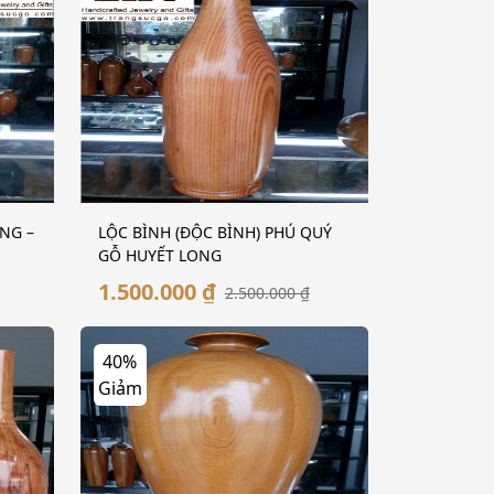
NG –
LỘC BÌNH (ĐỘC BÌNH) PHÚ QUÝ
GỖ HUYẾT LONG
1.500.000 ₫
2.500.000 ₫
40%
Giảm