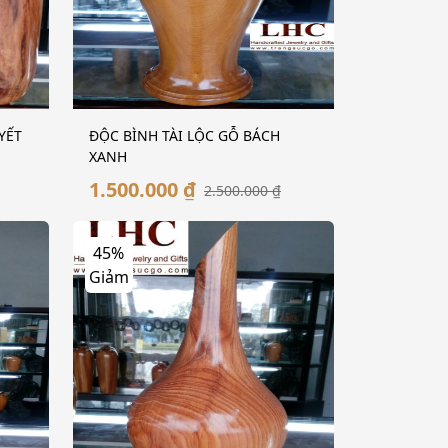
YẾT
ĐỘC BÌNH TÀI LỘC GỖ BÁCH
XANH
1.500.000 ₫
2.500.000 ₫
45%
Giảm