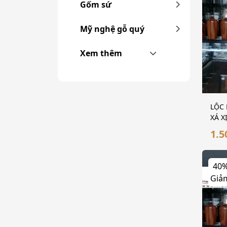
Gốm sứ
Mỹ nghệ gỗ quý
Xem thêm
LỘC 
XÁ X
1.5
40
Giả