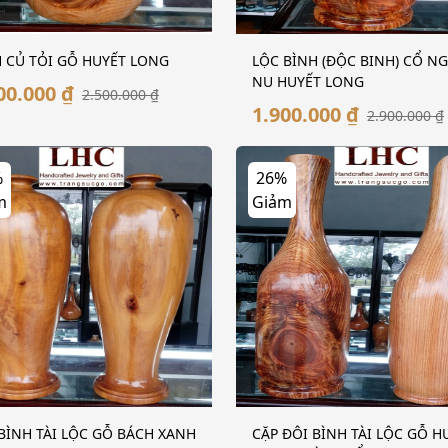
 CỦ TỎI GỖ HUYẾT LONG
LỘC BÌNH (ĐỘC BINH) CỔ N
NU HUYẾT LONG
00.000 ₫
2.500.000 ₫
1.900.000 ₫
2.900.000 ₫
%
26%
m
Giảm
BÌNH TÀI LỘC GỖ BÁCH XANH
CẶP ĐÔI BÌNH TÀI LỘC GỖ H