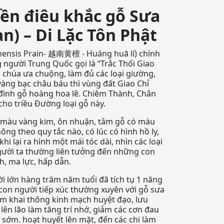
ền điêu khắc gỗ Sưa
n) – Di Lặc Tôn Phật
nensis Prain- 越南黄檀 - Huáng huā lí) chính
g người Trung Quốc gọi là “Trắc Thối Giao
a chúa ưa chuộng, làm đủ các loại giường,
 vàng bạc châu báu thì vùng đất Giao Chỉ
đình gỗ hoàng hoa lê. Chiêm Thành, Chân
ho triều Đường loại gỗ này.
có màu vàng kim, ôn nhuận, tâm gỗ có màu
ông theo quy tắc nào, có lúc có hình hồ ly,
khi lại ra hình một mái tóc dài, nhìn các loại
người ta thường liên tưởng đến những con
, ma lực, hấp dẫn.
i lớn hàng trăm năm tuổi đã tích tụ 1 năng
i con người tiếp xúc thường xuyên với gỗ sưa
àm khai thông kinh mạch huyệt đạo, lưu
lên lão làm tăng trí nhớ, giảm các cơn đau
c sớm. hoạt huyết lên mặt, đến các chi làm