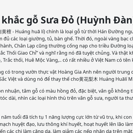
khắc gỗ Sưa Đỏ (Huỳnh Đàn)
黄檀 - Huáng huā lí) chính là loại gỗ từ thời Hán Đường ngườ
 đủ các loại giường, tủ, bàn ghế. Thời đó, ngoài vàng bạc 
Thành, Chân Lạp cũng thường cống nạp cho triều Đường loại
ắc Thối Giao Chỉ” và nghĩ rằng nó đã tuyệt chủng. Và thật 
, Trắc thối, Huê Mộc Vàng,.. có rất nhiều ở Việt Nam có tên
ông có trong vườn thực vật Hoàng Gia Anh nên người trun
 Sắc Việt và dùng nó để thay thế cho黄花梨木 Huáng Huālí Mù
ôn nhuận, tâm gỗ có màu hồng đỏ, đặc biệt, vân gỗ không the
i tóc dài, nhìn các loại hình thù trên vân gỗ sưa, người ta
năm tuổi đã tích tụ 1 năng lượng cực lớn từ vũ trụ, khi co
ạch huyệt đạo, lưu thông khí huyết, hoạt huyết lên lão làm
 đến các chi làm căng da, làm giảm các nếp nhăn da trên mặ