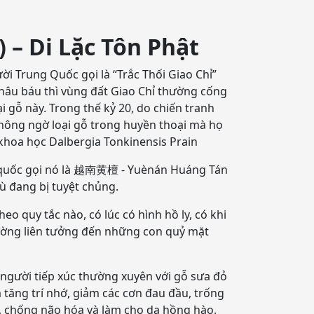
 – Di Lặc Tôn Phật
i Trung Quốc gọi là “Trắc Thối Giao Chỉ”
châu báu thì vùng đất Giao Chỉ thường cống
 gỗ này. Trong thế kỷ 20, do chiến tranh
không ngờ loại gỗ trong huyền thoại mà họ
 khoa học Dalbergia Tonkinensis Prain
g quốc gọi nó là 越南黄檀 - Yuènán Huáng Tán
 đang bị tuyệt chủng.
o quy tắc nào, có lúc có hình hồ ly, có khi
 thường liên tưởng đến những con quỷ mặt
n người tiếp xúc thường xuyên với gỗ sưa đỏ
 tăng trí nhớ, giảm các cơn đau đầu, trống
t, chống não hóa và làm cho da hồng hào.