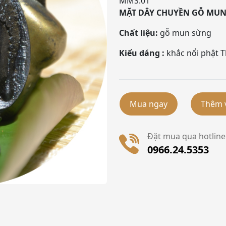
MMS.01
MẶT DÂY CHUYỀN GỖ MUN 
Chất liệu:
gỗ mun sừng
Kiểu dáng :
khắc nổi phật T
Mua ngay
Thêm 
Đặt mua qua hotline 
0966.24.5353