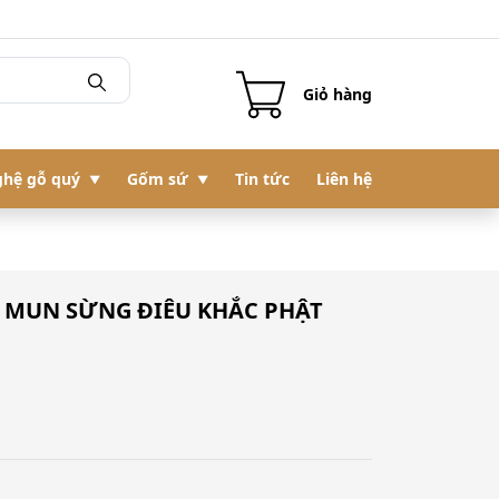
Giỏ hàng
hệ gỗ quý
Gốm sứ
Tin tức
Liên hệ
 MUN SỪNG ĐIÊU KHẮC PHẬT