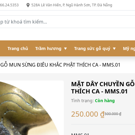
966.24.5353
528A Lê Văn Hiến, P. Ngũ Hành Sơn, TP. Đà Nẵng
Trang chủ
Trầm hương
Trang sức gỗ quý
Mỹ ng
GỖ MUN SỪNG ĐIÊU KHẮC PHẬT THÍCH CA - MMS.01
MẶT DÂY CHUYỀN GỖ
THÍCH CA - MMS.01
Tình trạng:
Còn hàng
250.000 ₫
500.000 ₫