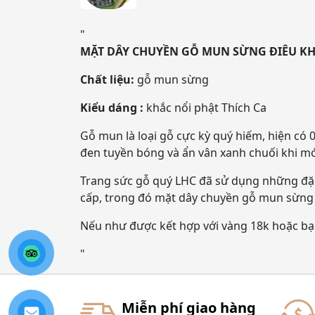
"
MẶT DÂY CHUYỀN GỖ MUN SỪNG ĐIÊU KH
Chất liệu:
gỗ mun sừng
Kiểu dáng :
khắc nổi phật Thích Ca
Gỗ mun là loại gỗ cực kỳ quý hiếm, hiện c
đen tuyền bóng và ẩn vân xanh chuối khi mớ
Trang sức gỗ quý LHC đã sử dụng những đặc
cấp, trong đó mặt dây chuyền gỗ mun sừng 
Nếu như được kết hợp với vàng 18k hoặc bạ
"
Miễn phí giao hàng